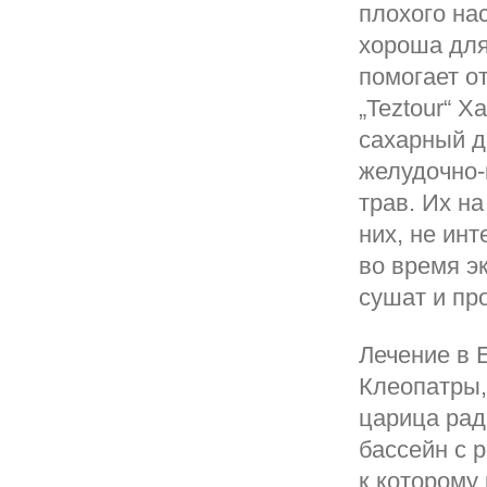
плохого нас
хороша для
помогает о
„Teztour“ 
сахарный д
желудочно-
трав. Их н
них, не ин
во время э
сушат и пр
Лечение в 
Клеопатры,
царица рад
бассейн с 
к которому