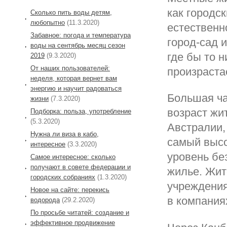
как городс
Сколько пить воды детям,
любопытно
(11.3.2020)
естественн
Забавное: погода и температура
город-сад 
воды на сентябрь месяц сезон
где бы то н
2019
(9.3.2020)
От наших пользователей:
произраста
неделя, которая вернет вам
энергию и научит радоваться
Большая ча
жизни
(7.3.2020)
возраст жи
Подборка: польза, употребление
(5.3.2020)
Австралии,
Нужна ли виза в кабо,
самый высо
интересное
(3.3.2020)
уровень бе
Самое интересное: сколько
получают в совете федерации и
жилье. Жит
городских собраниях
(1.3.2020)
учреждения
Новое на сайте: перекись
в компания
водорода
(29.2.2020)
По просьбе читатей: создание и
эффективное продвижение