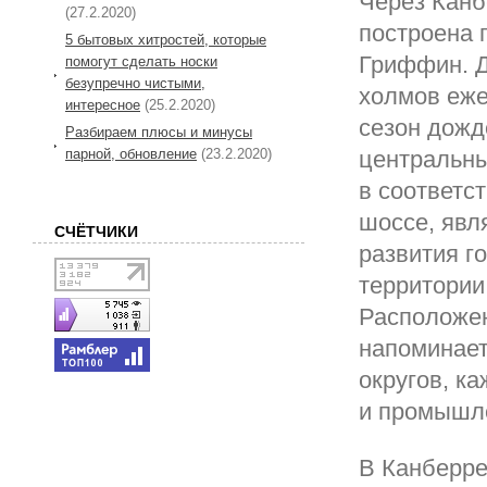
Через Канб
(27.2.2020)
построена 
5 бытовых хитростей, которые
Гриффин. Д
помогут сделать носки
безупречно чистыми,
холмов еже
интересное
(25.2.2020)
сезон дожд
Разбираем плюсы и минусы
парной, обновление
(23.2.2020)
центральны
в соответс
шоссе, яв
СЧЁТЧИКИ
развития г
территории
Расположен
напоминает
округов, к
и промышл
В Канберре