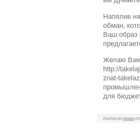
Напялив на
обман, кот
Ваш образ 
предлагае
Желаю Вам 
http://take
znat-takela
промышлен
для бюджет
POSTED BY
ADMIN
ОП