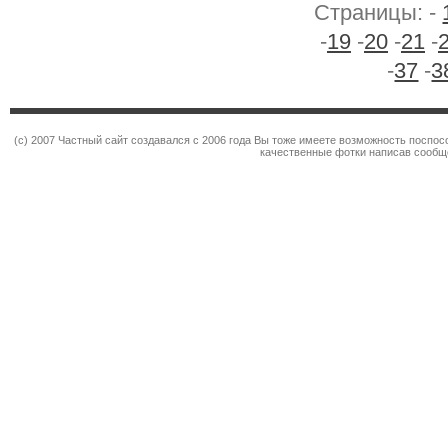
Страницы: -
-
19
-
20
-
21
-
-
37
-
3
(c) 2007 Частный сайт создавался с 2006 года Вы тоже имеете возможность поспо
качественные фотки написав сообщ