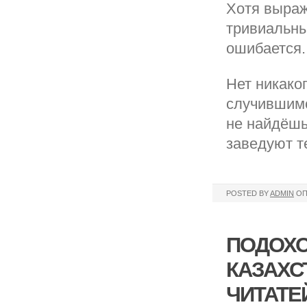
Хотя выраж
тривиальны
ошибается.
Нет никако
случившимс
не найдёшь
заведуют те
POSTED BY
ADMIN
ОП
ПОДОХО
КАЗАХСТ
ЧИТАТЕ