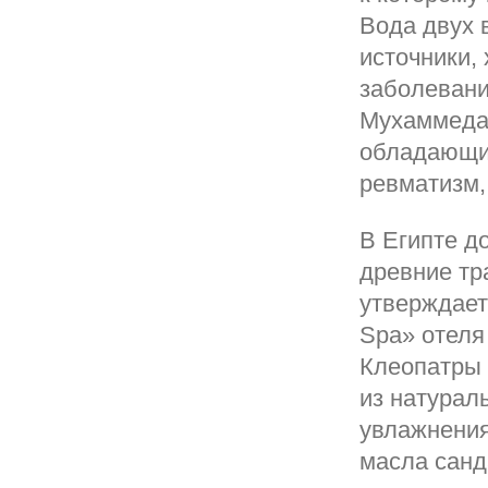
Вода двух 
источники,
заболевани
Мухаммеда 
обладающим
ревматизм,
В Египте д
древние тр
утверждает
Spa» отеля
Клеопатры 
из натурал
увлажнения
масла санд