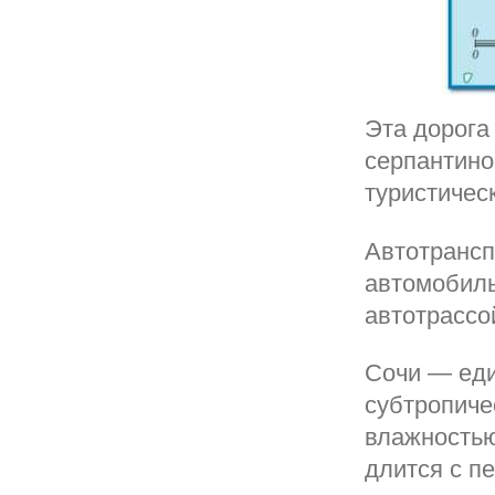
Эта дорога
серпантино
туристичес
Автотрансп
автомобиль
автотрассо
Сочи — еди
субтропиче
влажностью
длится с п