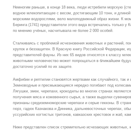
Немногим раньше, в конце 18 века, люди истребили морскую (ст
водное млекопитающее с весом, достигающим 10 тонн, и длиной
морскими водорослями, вело малоподвижный образ жизни. К мом
Беринга (1741) представители этого вида встречались только у 
по мнению учёных, насчитывала не более 2 000 особей.
Сталкиваясь с проблемой исчезновения животных и растений, п
хрупок и беззащитен. В Красную книгу Российской Федерации, из
представителей фауны. Из них 65 видов относятся к классу мл
животными человечество может попрощаться в ближайшем будущ
достаточно усилий по их защите.
Амфибии и рептилии становятся жертвами как случайного, так и
Земноводные и пресмыкающиеся нередко погибают под колесами
Лягушки, змеи, черепахи, крокодилы во многих странах являютс
получения мяса и кожевенного сырья, а также выделки сувенир
признаны средиземноморские черепахи и серые гекконы. В стран
гюрз, гадюк Казнакова и Динника, дальневосточных черепах, об
уссурийских когтистых тритонов, кавказских крестовок и жаб, к
Ниже представлен список стремительно исчезающих животных, к