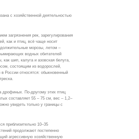
зана с хозяйственной деятельностью
ем загрязнения рек, зарегулирования
й, как и птиц, всё чаще носит
одолжительные морозы, летом –
 вымирающих водных обитателей
 как шип, калуга и азовская белуга,
сом, состоящим из водорослей,
 в России относятся: обыкновенный
треска.
а дрофиных. По-другому этих птиц
ых составляет 55 – 75 см, вес – 1,2–
можно увидеть только у границы с
лся приблизительно 10–35
астений продолжают постепенно
ущий агрессивную хозяйственную