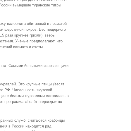
В России вымершие туранские тигры
оху палеолита обитавший в лесистой
той шерстяной покров. Вес пещерного
,5 раза крупнее гризли), зверь
стения. Учёные предполагают, что
менений климата и охоты
вотных. Самыми большими исчезающими
журавлей. Это крупные птицы (весят
ере РФ. Численность якутской
ация с белыми журавлями сложилась в
ется программа «Полёт надежды» по
ранных служб, считаются крабоиды
ения в России находится ряд