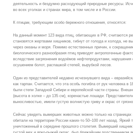
деятельность и бездумно расходующий природные ресурсы. Исч
во всех уголках и странах мира, в том числе и в России.
К птицам, требующим особо бережного отношения, относятся:
На данный момент 123 вида птиц, обитающих в РФ, считаются р
становятся жертвами хищников, гибнут от голода и холода, не 
через океаны и моря. Помимо естественных причин, к сокращени
биологического разнообразия птиц приводят антропогенные фак
вследствие загрязнения водоёмов нефтепродуктами, нарушения 
осушением болот, распашкой степей, вырубкой лесов.
Один из представителей недавно исчезнувшего вида – евразийск
как тарпан. Считается, что эта особь погибла от рук человека в
были степи Западной Сибири и европейской части страны. Внешн
(высота в холке – до 135 см), коренастые лошади. Представител
выносливостью, имели густую волнистую гриву и окрас от грязно
Сейчас увидеть вымерших животных можно только на страницах э
обитали на территории России каких-то 50–100 лет назад. Яркий 
уничтоженный в середине прошлого столетия. Вымерший хищник 
густой мех и ярко-рыжий окрас, был ближайшим родственником а