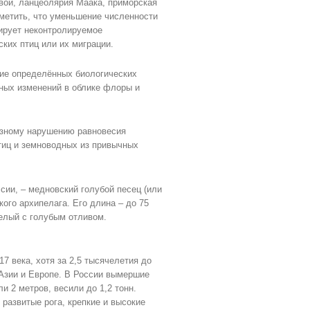
вой, ланцеолярия Маака, приморская
тметить, что уменьшение численности
ирует неконтролируемое
ких птиц или их миграции.
ние определённых биологических
ных изменений в облике флоры и
езному нарушению равновесия
тиц и земноводных из привычных
сии, – медновский голубой песец (или
ого архипелага. Его длина – до 75
 белый с голубым отливом.
17 века, хотя за 2,5 тысячелетия до
 Азии и Европе. В России вымершие
ли 2 метров, весили до 1,2 тонн.
развитые рога, крепкие и высокие