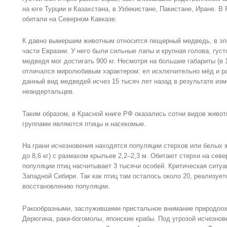
на юге Турции и Казахстана, в Узбекистане, Пакистане, Иране. 
обитали на Северном Кавказе.
К давно вымершим животным относится пещерный медведь, в эп
части Евразии. У него были сильные лапы и крупная голова, гус
медведя мог достигать 900 кг. Несмотря на большие габариты (в 1
отличался миролюбивым характером: ел исключительно мёд и ра
данный вид медведей исчез 15 тысяч лет назад в результате из
неандертальцев.
Таким образом, в Красной книге РФ оказались сотни видов жи
группами являются птицы и насекомые.
На грани исчезновения находятся популяции стерхов или белых 
до 8,6 кг) с размахом крыльев 2,2–2,3 м. Обитают стерхи на сев
популяции птиц насчитывает 3 тысячи особей. Критическая ситу
Западной Сибири. Так как птиц там осталось около 20, реализу
восстановлению популяции.
Ракообразными, заслужившими пристальное внимание природоох
Дерюгина, раки-богомолы, японские крабы. Под угрозой исчезнов