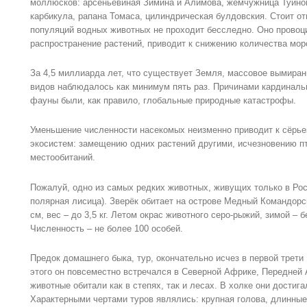
моллюсков: арсеньевиная Зимина и Алимова, жемчужница Туино
карбикула, рапана Томаса, цилиндрическая булдовския. Стоит о
популяций водных животных не проходит бесследно. Оно провоц
распространение растений, приводит к снижению количества морс
За 4,5 миллиарда лет, что существует Земля, массовое вымира
видов наблюдалось как минимум пять раз. Причинами кардиналь
фауны были, как правило, глобальные природные катастрофы.
Уменьшение численности насекомых неизменно приводит к сёрь
экосистем: замещению одних растений другими, исчезновению п
местообитаний.
Пожалуй, одно из самых редких животных, живущих только в Рос
полярная лисица). Зверёк обитает на острове Медный Командорск
см, вес – до 3,5 кг. Летом окрас животного серо-рыжий, зимой –
Численность – не более 100 особей.
Предок домашнего быка, тур, окончательно исчез в первой трети 
этого он повсеместно встречался в Северной Африке, Передней
животные обитали как в степях, так и лесах. В холке они достига
Характерными чертами туров являлись: крупная голова, длинные 