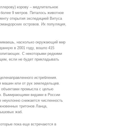
еллерову) корову – медлительное
 более 9 метров. Питалось животное
енту открытия экспедицией Витуса
Командорских островов. Их популяция,
онимаешь, насколько окружающий мир
данную в 2001 году, вошло 415
екопитающих. С некоторыми редкими
ем, если не будет прикладывать
 целенаправленного истребления.
 машин или от рук земледельцев.
я объектами промысла с целью
ов. Вымирающими видами в России
е неуклонно снижается численность
ыкновенных тритонов Ланца,
амышовых жаб.
оторые пока еще встречаются в