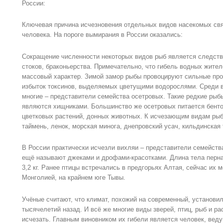
России:
Ключевая причина исчезновения отдельных видов насекомых свя
человека. На пороге вымирания в России оказались:
Сокращение численности некоторых видов рыб является следстви
стоков, браконьерства. Примечательно, что гибель водных жителе
массовый характер. Зимой замор рыбы провоцируют сильные пр
избыток токсинов, выделяемых цветущими водорослями. Среди
многие – представители семейства осетровых. Такие редкие рыбы,
являются хищниками. Большинство же осетровых питается бенто
цветковых растений, донных животных. К исчезающим видам рыб
таймень, ленок, морская минога, днепровский усач, кильдинская 
В России практически исчезли вихляи – представители семейств
ещё называют джеками и дрофами-красотками. Длина тела пернат
3,2 кг. Ранее птицы встречались в предгорьях Алтая, сейчас их 
Монголией, на крайнем юге Тывы.
Учёные считают, что климат, похожий на современный, установи
тысячелетий назад. И всё же многие виды зверей, птиц, рыб и р
исчезать. Главным виновником их гибели является человек, вед