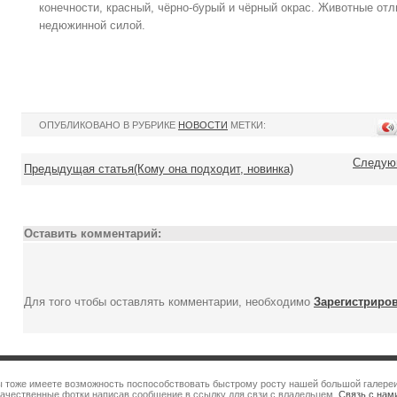
конечности, красный, чёрно-бурый и чёрный окрас. Животные от
недюжинной силой.
ОПУБЛИКОВАНО В РУБРИКЕ
НОВОСТИ
МЕТКИ:
Следующ
Предыдущая статья(Кому она подходит, новинка)
Оставить комментарий:
Для того чтобы оставлять комментарии, необходимо
Зарегистриро
 Вы тоже имеете возможность поспособствовать быстрому росту нашей большой галере
качественные фотки написав сообщение в ссылку для свзи с владельцем.
Связь с нам