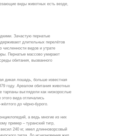
езающие виды животных есть везде,
едкими. Зачастую пернатые
выдерживают длительных перелётов
ю численности видов и утрате
торы. Пернатые массово умирают
среды обитания, вызванного
ая дикая лошадь, больше известная
 1879 году. Ареалом обитания животных
е тарпаны выглядели как низкорослые
и этого вида отличались
-жёлтого до чёрно-бурого.
нциклопедий, а ведь многие из них
тому пример – туранский тигр,
весил 240 кг, имел длинноворсовый
мурского тигра. До исчезновения жил