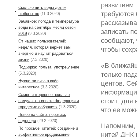
развитием 
Сколько пить воды детям,
требуются 
любопытно
(11.3.2020)
Забавное: погода и температура
рассказывал
воды на сентябрь месяц сезон
записать п
2019
(9.3.2020)
сообщают, 
От наших пользователей:
неделя, которая вернет вам
чтобы сохр
энергию и научит радоваться
жизни
(7.3.2020)
«В ближайш
Подборка: польза, употребление
только пада
(5.3.2020)
Нужна ли виза в кабо,
центов. Се
интересное
(3.3.2020)
информации
Самое интересное: сколько
стоит: для
получают в совете федерации и
городских собраниях
(1.3.2020)
что ее мож
Новое на сайте: перекись
водорода
(29.2.2020)
Напомним, 
По просьбе читатей: создание и
нитей ДНК 
эффективное продвижение