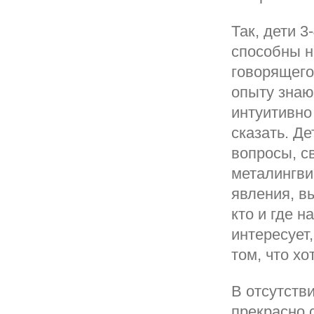
Так, дети 3
способны н
говорящего
опыту знают
интуитивно
сказать. Д
вопросы, с
металингви
явления, в
кто и где н
интересует,
том, что хо
В отсутств
прекрасно 