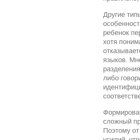
Другие тип
особенност
ребенок пе
хотя поним
отказывает
языков. Мн
разделения
либо говор
идентифици
соответств
Формирован
сложный пр
Поэтому от
усилий, чт