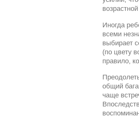
возрастной
Иногда реб
всеми незн
выбирает с
(по цвету в
правило, к
Преодолеть
общий бага
чаще встре
Впоследств
воспоминан