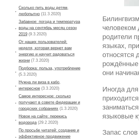
Сколько пить воды детям,
любопытно
(11.3.2020)
Билингвизм
Забавное: погода и температура
человеком 
воды на сентябрь месяц сезон
2019
(9.3.2020)
родители п
От наших пользователей:
языках, пр
неделя, которая вернет вам
относятся 
энергию и научит радоваться
жизни
(7.3.2020)
рождённые 
Подборка: польза, употребление
они начинаю
(5.3.2020)
Нужна ли виза в кабо,
Иногда для
интересное
(3.3.2020)
Самое интересное: сколько
приходится
получают в совете федерации и
заниматься
городских собраниях
(1.3.2020)
языковые к
Новое на сайте: перекись
водорода
(29.2.2020)
По просьбе читатей: создание и
Запас слов
эффективное продвижение