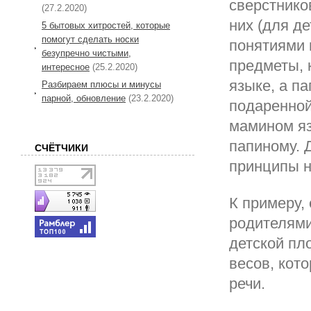
сверстнико
(27.2.2020)
них (для де
5 бытовых хитростей, которые
помогут сделать носки
понятиями 
безупречно чистыми,
предметы, 
интересное
(25.2.2020)
языке, а па
Разбираем плюсы и минусы
парной, обновление
(23.2.2020)
подаренной
мамином язы
папиному. 
СЧЁТЧИКИ
принципы 
К примеру,
родителями
детской пл
весов, кот
речи.