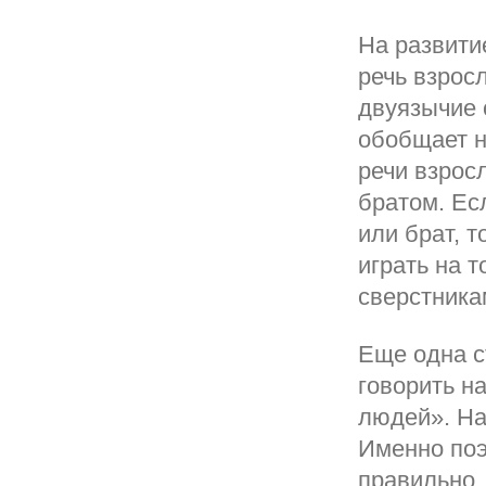
На развити
речь взрос
двуязычие 
обобщает н
речи взрос
братом. Есл
или брат, т
играть на 
сверстника
Еще одна с
говорить н
людей». На
Именно поэ
правильно,