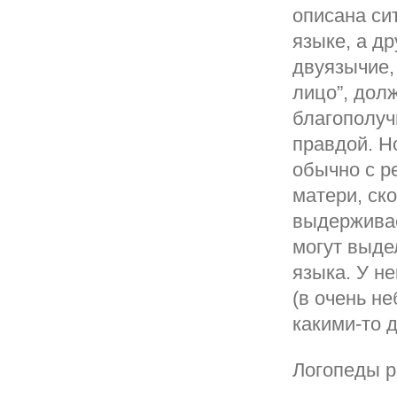
описана си
языке, а др
двуязычие,
лицо”, дол
благополуч
правдой. Н
обычно с р
матери, ск
выдерживае
могут выде
языка. У н
(в очень н
какими-то 
Логопеды р