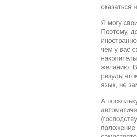
оказаться н
Я могу сво
Поэтому, д
иностранно
чем у вас 
накопитель
желанию. В
результато
язык, не з
А поскольк
автоматиче
(господств
положение 
самостояте