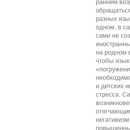
раннем воз
обращаться
разных язы
одном, в с
сами не со
иностранны
на родном 
чтобы язык
«погружени
необходимо
и детских и
стресса. С
возникнове
отягчающим
негативизм
повышенным