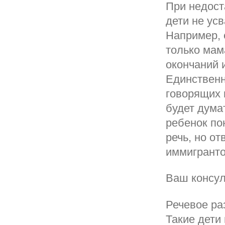
При недост
дети не ус
Например, 
только мам
окончаний 
Единственн
говорящих 
будет думат
ребенок по
речь, но от
иммигранто
Ваш консуль
Речевое ра
Такие дети