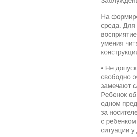
Заблужден
На формиро
среда. Для
восприятие
умения чит
конструкци
• Не допус
свободно о
замечают са
Ребенок об
одном пред
за носителе
с ребенком
ситуации у