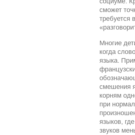
социуме. К
сможет точ
требуется 
«разговори
Многие дет
когда слово
языка. При
французски
обозначающ
смешения я
корням одн
при нормал
произношен
языков, где
звуков мен