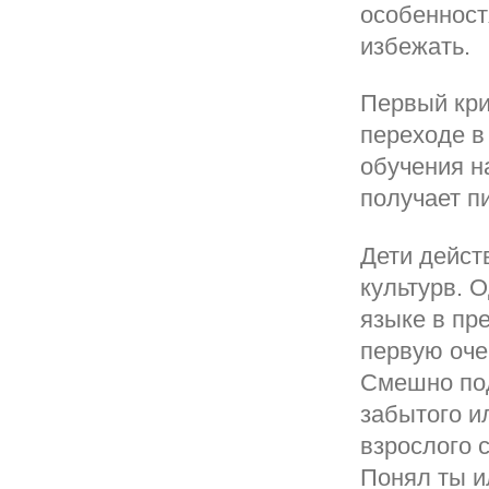
особенност
избежать.
Первый кри
переходе в
обучения н
получает п
Дети дейст
культурв. 
языке в пр
первую оче
Смешно под
забытого и
взрослого 
Понял ты и