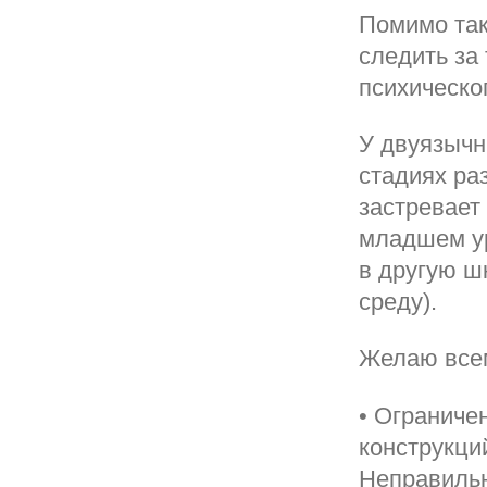
Помимо так
следить за
психическо
У двуязычн
стадиях ра
застревает
младшем ур
в другую ш
среду).
Желаю всем
• Ограниче
конструкци
Неправильн