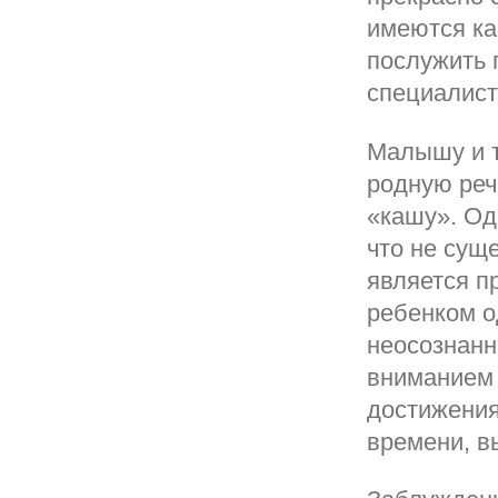
имеются ка
послужить 
специалист
Малышу и т
родную реч
«кашу». Од
что не сущ
является п
ребенком о
неосознанн
вниманием 
достижения
времени, в