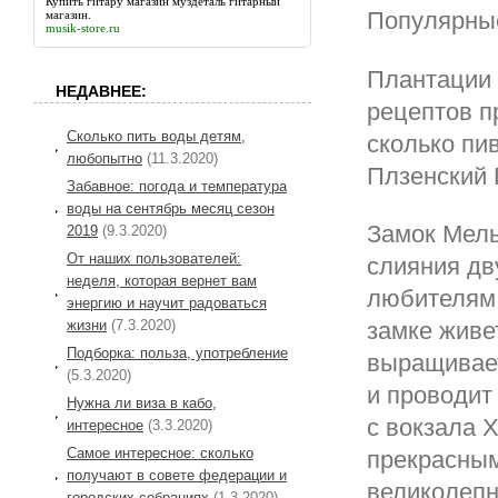
Купить гитару магазин муздеталь
гитарный
Популярны
магазин.
musik-store.ru
Плантации 
НЕДАВНЕЕ:
рецептов п
Сколько пить воды детям,
сколько пи
любопытно
(11.3.2020)
Плзенский 
Забавное: погода и температура
воды на сентябрь месяц сезон
Замок Мель
2019
(9.3.2020)
От наших пользователей:
слияния дв
неделя, которая вернет вам
любителям 
энергию и научит радоваться
жизни
(7.3.2020)
замке живе
Подборка: польза, употребление
выращивает
(5.3.2020)
и проводит
Нужна ли виза в кабо,
с вокзала 
интересное
(3.3.2020)
Самое интересное: сколько
прекрасным
получают в совете федерации и
великолепн
городских собраниях
(1.3.2020)