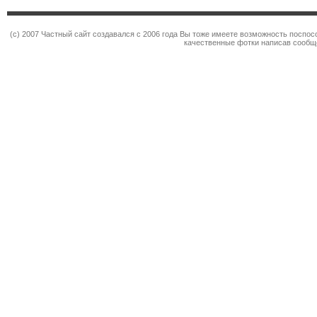
(c) 2007 Частный сайт создавался с 2006 года Вы тоже имеете возможность поспо
качественные фотки написав сообщ