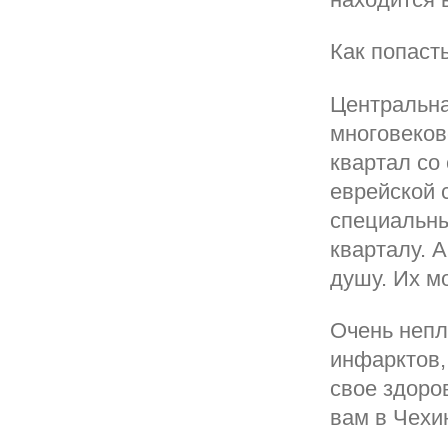
Как попаст
Центральна
многовеков
квартал со
еврейской 
специальны
кварталу. 
душу. Их м
Очень непл
инфарктов,
свое здоро
вам в Чехи