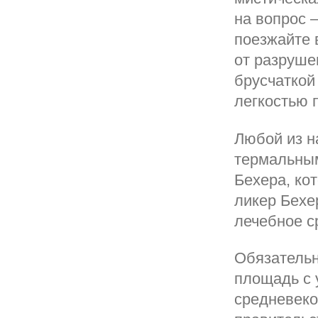
на вопрос 
поезжайте 
от разруше
брусчаткой
легкостью 
Любой из н
термальным
Бехера, ко
ликер Бехер
лечебное с
Обязательн
площадь с 
средневеко