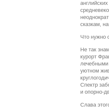
английских 
средневеко
неоднократ
сказкам, н
Что нужно 
Не так зна
курорт Фра
лечебными 
уютном жи
круглогоди
Спектр заб
и опорно-д
Слава этог