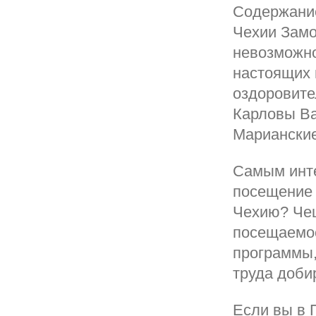
Содержание
Чехии Замо
невозможно
настоящих 
оздоровите
Карловы Ва
Мариански
Самым инте
посещение 
Чехию? Чеш
посещаемос
программы,
труда доби
Если вы в 