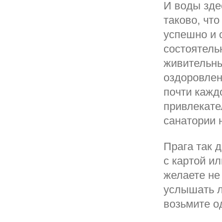
И воды зде
таково, чт
успешно и 
состоятель
живительны
оздоровлен
почти кажд
привлекате
санатории 
Прага так 
с картой и
желаете не
услышать л
возьмите о